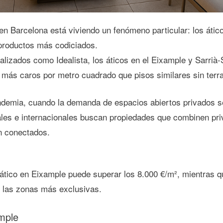
 en Barcelona está viviendo un fenómeno particular:
los átic
 productos más codiciados
.
ializados como
Idealista
, los áticos en el Eixample y Sarri
 más caros por metro cuadrado
que pisos similares sin terr
andemia, cuando la demanda de espacios abiertos privados se
ales e internacionales buscan propiedades que combinen
pri
en conectados.
ático en Eixample puede superar los
8.000 €/m²
, mientras 
 las zonas más exclusivas.
ample