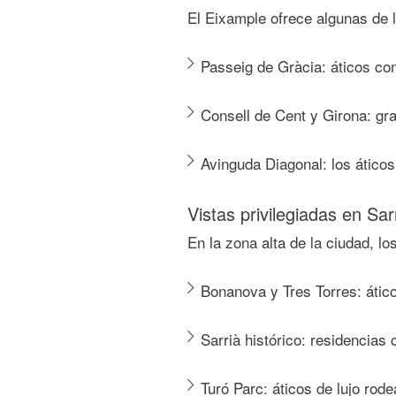
El Eixample ofrece algunas de 
Passeig de Gràcia:
áticos con
Consell de Cent y Girona:
gra
Avinguda Diagonal:
los ático
Vistas privilegiadas en Sa
En la zona alta de la ciudad, l
Bonanova y Tres Torres:
ático
Sarrià histórico:
residencias c
Turó Parc:
áticos de lujo rod