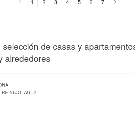
1
2
3
4
5
6
7
 selección de casas y apartamentos 
y alrededores
ONA
RE NICOLAU, 2
A