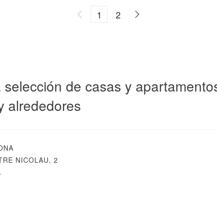
1
2
 selección de casas y apartamentos 
y alrededores
ONA
RE NICOLAU, 2
A