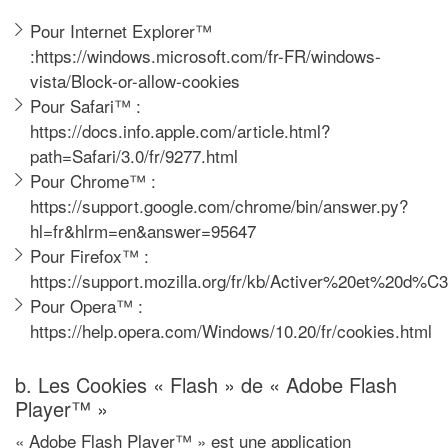
Pour Internet Explorer™
:https://windows.microsoft.com/fr-FR/windows-
vista/Block-or-allow-cookies
Pour Safari™ :
https://docs.info.apple.com/article.html?
path=Safari/3.0/fr/9277.html
Pour Chrome™ :
https://support.google.com/chrome/bin/answer.py?
hl=fr&hlrm=en&answer=95647
Pour Firefox™ :
https://support.mozilla.org/fr/kb/Activer%20et%20d
Pour Opera™ :
https://help.opera.com/Windows/10.20/fr/cookies.html
b. Les Cookies « Flash » de « Adobe Flash
Player™ »
« Adobe Flash Player™ » est une application