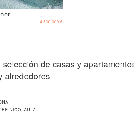
 D'OR
4 500 000 €
 selección de casas y apartamentos 
y alrededores
ONA
RE NICOLAU, 2
A