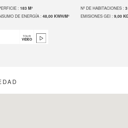
ERFICIE :
183 M²
Nº DE HABITACIONES :
3
NSUMO DE ENERGÍA :
48,00 KWH/M²
EMISIONES GEI :
9,00 K
TOUR
VIDEO
EDAD