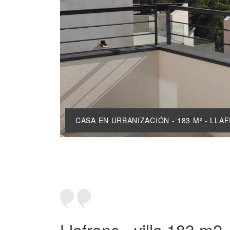
CASA EN URBANIZACIÓN - 183 M² - LLA
Llafranc - villa 183 m2 