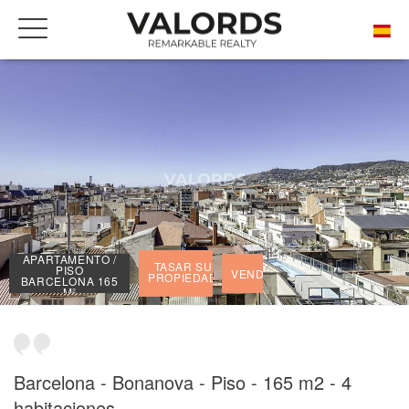
INICIO
NUESTRAS PRESTIGIOSAS PROPIEDADES VENDIDAS
APARTAMENTO / PISO BARCELONA 165 M²
APARTAMENTO /
TASAR SU
PISO
VENDIDO
PROPIEDAD
BARCELONA 165
M²
Barcelona - Bonanova - Piso - 165 m2 - 4
habitaciones