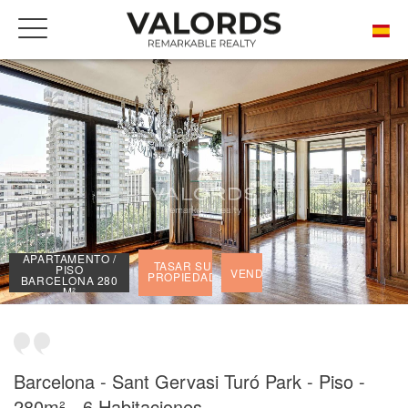
INICIO
NUESTRAS PRESTIGIOSAS PROPIEDADES VENDIDAS
APARTAMENTO / PISO BARCELONA 280 M²
APARTAMENTO /
TASAR SU
PISO
VENDIDO
PROPIEDAD
BARCELONA 280
M²
Barcelona - Sant Gervasi Turó Park - Piso -
280m² - 6 Habitaciones