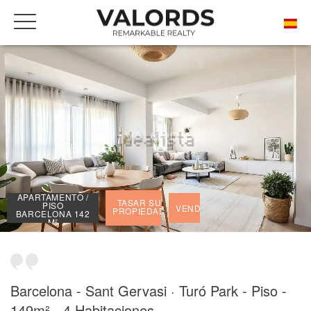
INICIO
NUESTRAS PRESTIGIOSAS PROPIEDADES VENDIDAS
APARTAMENTO / PISO BARCELONA 142 M²
APARTAMENTO /
TASAR SU
PISO
VENDIDO
PROPIEDAD
BARCELONA 142
M²
Barcelona - Sant Gervasi · Turó Park - Piso -
149m² - 4 Habitaciones