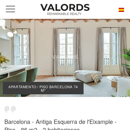
INICIO
NUESTRAS PROPIEDADES DE PRESTIGIO EN VENTA
BARCELONA
L'ANTIGA ESQUERRA DE L'EIXAMPLE
APARTAMENTO / PISO BARCELONA 74 M²
APARTAMENTO / PISO BARCELONA 74
M²
Barcelona - Antiga Esquerra de l'Eixample -
Piso - 86 m2 - 2 habitaciones