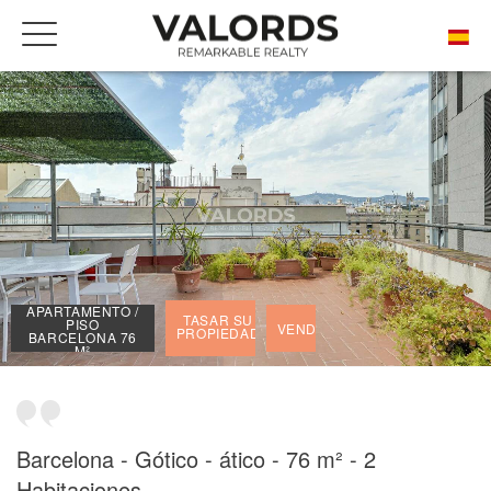
INICIO
NUESTRAS PRESTIGIOSAS PROPIEDADES VENDIDAS
APARTAMENTO / PISO BARCELONA 76 M²
APARTAMENTO /
TASAR SU
PISO
VENDIDO
PROPIEDAD
BARCELONA 76
M²
Barcelona - Gótico - ático - 76 m² - 2
Habitaciones