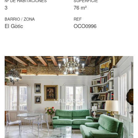
Nº DE HABITACIONES
SUPERFICIE
3
76 m²
BARRIO / ZONA
REF
El Gòtic
OCO0996