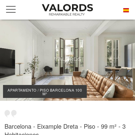
INICIO
NUESTRAS PROPIEDADES DE PRESTIGIO EN VENTA
BARCELONA
DRETA DE L'EIXAMPLE
APARTAMENTO / PISO BARCELONA 100 M²
APARTAMENTO / PISO BARCELONA 100
M²
Barcelona - Eixample Dreta - Piso - 99 m² - 3
Habitaciones