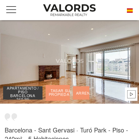
INICIO
NUESTRAS PROPIEDADES DE PRESTIGIO ALQUILADAS.
APARTAMENTO / PISO BARCELONA 240 M²
APARTAMENTO /
TASAR SU
PISO
ARRENDADO
PROPIEDAD
BARCELONA
240 M²
Barcelona - Sant Gervasi · Turó Park - Piso -
240m² - 5 Habitaciones