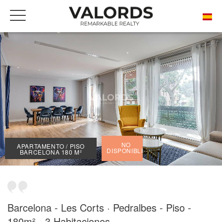
INICIO
NUESTRAS PROPIEDADES DE PRESTIGIO EN ALQUILER
BARCELONA
PEDRALBES
APARTAMENTO / PISO BARCELONA 180 M²
NO
APARTAMENTO / PISO
DISPONIBLE
BARCELONA 180 M²
Barcelona - Les Corts · Pedralbes - Piso -
180m² - 3 Habitaciones