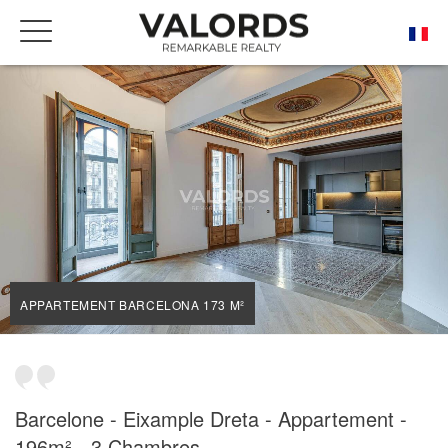
ACCUEIL
NOS BIENS DE PRESTIGE À LA VENTE
BARCELONA
APPARTEMENT BARCELONA 173 M²
APPARTEMENT BARCELONA 173 M²
Barcelone - Eixample Dreta - Appartement -
196m² - 3 Chambres