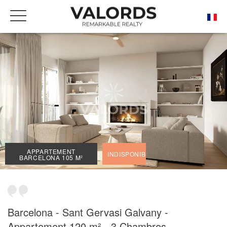
ACCUEIL
NOS BIENS DE PRESTIGE À LA VENTE
BARCELONA
SANT GERVASI - GALVANY
APPARTEMENT BARCELONA 105 M²
APPARTEMENT
INDISPONIBLE
BARCELONA 105 M²
Barcelona - Sant Gervasi Galvany -
Appartement 120 m² - 3 Chambres