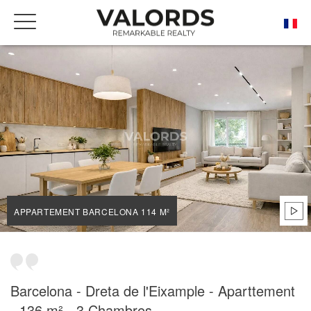
ACCUEIL
NOS BIENS DE PRESTIGE À LA VENTE
BARCELONA
DRETA DE L'EIXAMPLE
APPARTEMENT BARCELONA 114 M²
APPARTEMENT BARCELONA 114 M²
Barcelona - Dreta de l'Eixample - Aparttement
- 136 m² - 3 Chambres