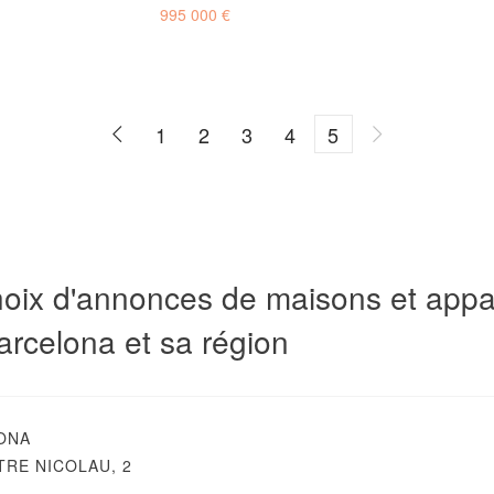
995 000 €
1
2
3
4
5
hoix d'annonces de maisons et appa
arcelona et sa région
ONA
RE NICOLAU, 2
A