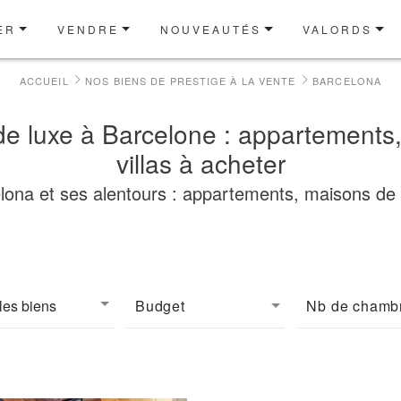
ER
VENDRE
NOUVEAUTÉS
VALORDS
ACCUEIL
NOS BIENS DE PRESTIGE À LA VENTE
BARCELONA
de luxe à Barcelone : appartements
villas à acheter
na et ses alentours : appartements, maisons de pre
les biens
Budget
Nb de chamb