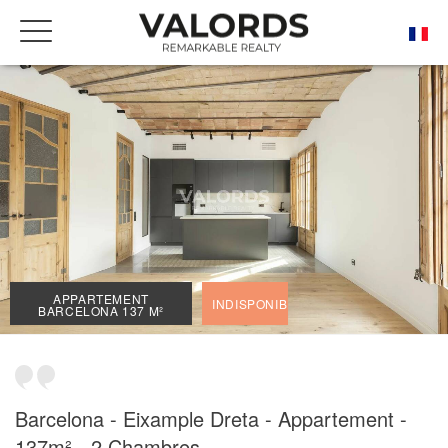
ACCUEIL
NOS BIENS DE PRESTIGE À LA VENTE
BARCELONA
DRETA DE L'EIXAMPLE
APPARTEMENT BARCELONA 137 M²
APPARTEMENT
INDISPONIBLE
BARCELONA 137 M²
Barcelona - Eixample Dreta - Appartement -
137m² - 2 Chambres