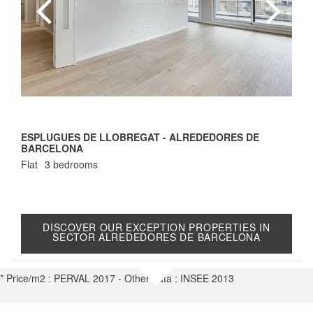
ESPLUGUES DE LLOBREGAT - ALREDEDORES DE
C
BARCELONA
E
H
Flat
3 bedrooms
DISCOVER OUR EXCEPTION PROPERTIES IN
SECTOR ALREDEDORES DE BARCELONA
* Price/m2 : PERVAL 2017 - Other data : INSEE 2013