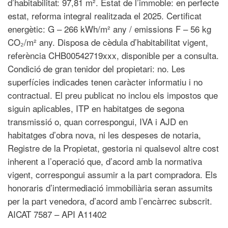
d’habitabilitat: 97,81 m². Estat de l’immoble: en perfecte
estat, reforma integral realitzada el 2025. Certificat
energètic: G – 266 kWh/m² any / emissions F – 56 kg
CO₂/m² any. Disposa de cèdula d’habitabilitat vigent,
referència CHB00542719xxx, disponible per a consulta.
Condició de gran tenidor del propietari: no. Les
superfícies indicades tenen caràcter informatiu i no
contractual. El preu publicat no inclou els impostos que
siguin aplicables, ITP en habitatges de segona
transmissió o, quan correspongui, IVA i AJD en
habitatges d’obra nova, ni les despeses de notaria,
Registre de la Propietat, gestoria ni qualsevol altre cost
inherent a l’operació que, d’acord amb la normativa
vigent, correspongui assumir a la part compradora. Els
honoraris d’intermediació immobiliària seran assumits
per la part venedora, d’acord amb l’encàrrec subscrit.
AICAT 7587 – API A11402