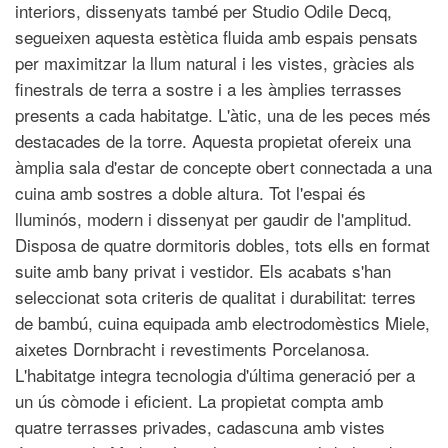
interiors, dissenyats també per Studio Odile Decq,
segueixen aquesta estètica fluida amb espais pensats
per maximitzar la llum natural i les vistes, gràcies als
finestrals de terra a sostre i a les àmplies terrasses
presents a cada habitatge. L'àtic, una de les peces més
destacades de la torre. Aquesta propietat ofereix una
àmplia sala d'estar de concepte obert connectada a una
cuina amb sostres a doble altura. Tot l'espai és
lluminós, modern i dissenyat per gaudir de l'amplitud.
Disposa de quatre dormitoris dobles, tots ells en format
suite amb bany privat i vestidor. Els acabats s'han
seleccionat sota criteris de qualitat i durabilitat: terres
de bambú, cuina equipada amb electrodomèstics Miele,
aixetes Dornbracht i revestiments Porcelanosa.
L'habitatge integra tecnologia d'última generació per a
un ús còmode i eficient. La propietat compta amb
quatre terrasses privades, cadascuna amb vistes