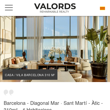
BENVINGUDA
LES NOSTRES PROPIETATS DE PRESTIGI EN VENDA
BARCELONA
DIAGONAL MAR I EL FRONT MARÍTIM DEL POBLENOU
CASA / VILA BARCELONA 310 M²
CASA / VILA BARCELONA 310 M²
Barcelona - Diagonal Mar · Sant Martí - Àtic -
310m² - 4 Habitacions