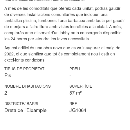
A més de les comoditats que ofereix cada unitat, podràs gaudir
de diverses instal·lacions comunitàries que inclouen una
fantàstica piscina, tumbones i una barbacoa amb taula per gaudir
de menjars a l'aire lliure amb vistes increïbles a la ciutat. A més,
comptaràs amb el servei d'un lobby amb consergeria disponible
les 24 hores per atendre les teves necessitats.
Aquest edifici és una obra nova que es va inaugurar el maig de
2022, el que significa que tot és completament nou i està en
excel·lents condicions.
TIPUS DE PROPIETAT
PREU
Pis
-
NOMBRE D'HABITACIONS
SUPERFÍCIE
2
57 m²
DISTRICTE/ BARRI
REF
Dreta de l'Eixample
JG1064