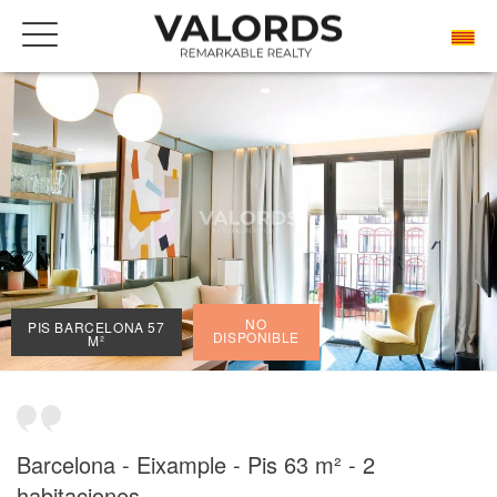
BENVINGUDA
PROPIETATS DE PRESTIGI EN LLOGUER
BARCELONA
DRETA DE L'EIXAMPLE
PIS BARCELONA 57 M²
NO
PIS BARCELONA 57
DISPONIBLE
M²
Barcelona - Eixample - Pis 63 m² - 2
habitaciones