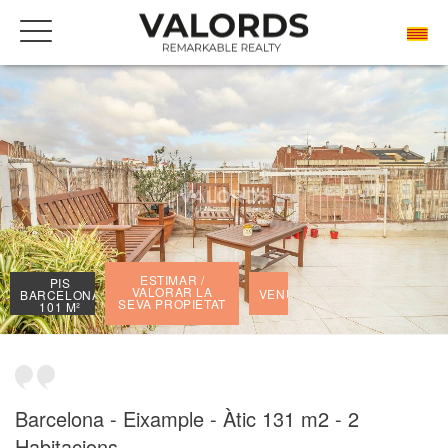
BENVINGUDA
LES NOSTRES PRESTIGIOSES PROPIETATS VENUDES
PIS BARCELONA 101 M²
ESTIMAR /
PIS
VALORAR LA
VENUT
BARCELONA
SEVA PROPIETAT
101 M²
Barcelona - Eixample - Àtic 131 m2 - 2
Habitacions