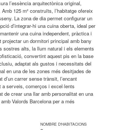
a l’essència arquitectònica original,
. Amb 125 m² construïts, l’habitatge ofereix
 disseny. La zona de dia permet configurar un
pció d’integrar-hi una cuina oberta, ideal per
o mantenir una cuina independent, pràctica i
et projectar un dormitori principal amb bany
 sostres alts, la llum natural i els elements
ofisticació, convertint aquest pis en la base
lusiu, adaptat als gustos i necessitats del
onal en una de les zones més desitjades de
t d’un carrer sense trànsit, l’encant
at a serveis, comerços i excel·lents
at de crear una llar amb personalitat en una
te amb Valords Barcelona per a més
NOMBRE D'HABITACIONS