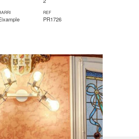
2
BARRI
REF
'Eixample
PR1726