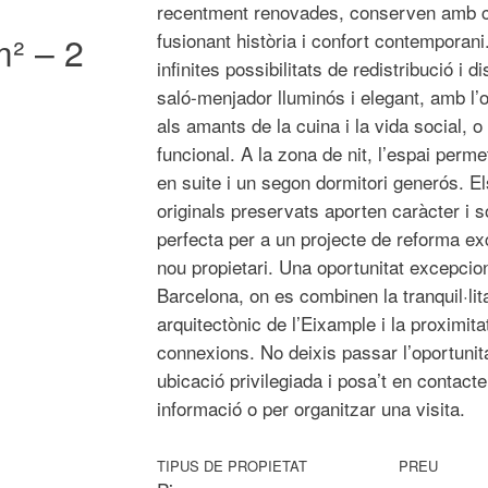
recentment renovades, conserven amb cur
m² – 2
fusionant història i confort contemporani
infinites possibilitats de redistribució i
saló-menjador lluminós i elegant, amb l’o
als amants de la cuina i la vida social, 
funcional. A la zona de nit, l’espai perm
en suite i un segon dormitori generós. Els
originals preservats aporten caràcter i s
perfecta per a un projecte de reforma exc
nou propietari. Una oportunitat excepci
Barcelona, on es combinen la tranquil·lita
arquitectònic de l’Eixample i la proximit
connexions. No deixis passar l’oportunit
ubicació privilegiada i posa’t en contac
informació o per organitzar una visita.
TIPUS DE PROPIETAT
PREU