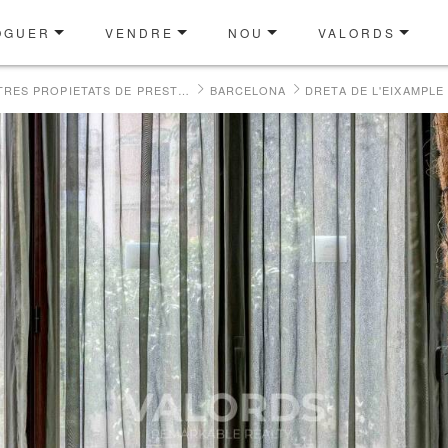
OGUER
VENDRE
NOU
VALORDS
LES NOSTRES PROPIETATS DE PRESTIGI EN VENDA
BARCELONA
DRETA DE L'EIXAMPLE