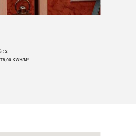
S :
2
178,00 KWH/M²