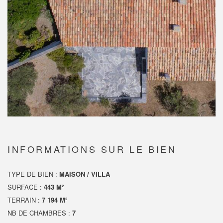
INFORMATIONS SUR LE BIEN
TYPE DE BIEN :
MAISON / VILLA
SURFACE :
443 M²
TERRAIN :
7 194 M²
NB DE CHAMBRES :
7