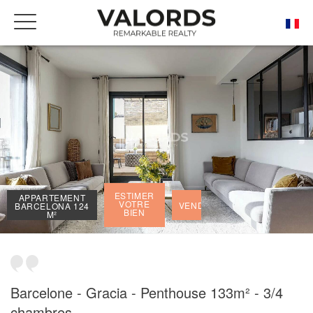
ACCUEIL
NOS BIENS DE PRESTIGE VENDUS
APPARTEMENT BARCELONA 124 M²
ESTIMER
APPARTEMENT
VOTRE
VENDU
BARCELONA 124
BIEN
M²
Barcelone - Gracia - Penthouse 133m² - 3/4
chambres